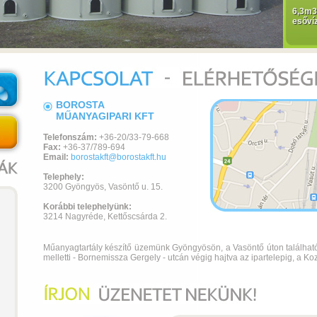
6,3m
esővíz
BOROSTA
MŰANYAGIPARI KFT
Telefonszám:
+36-20/33-79-668
Fax:
+36-37/789-694
Email:
borostakft@borostakft.hu
Telephely:
3200 Gyöngyös, Vasöntő u. 15.
Korábbi telephelyünk:
3214 Nagyréde, Kettőscsárda 2.
Műanyagtartály készítő üzemünk Gyöngyösön, a Vasöntő úton található
melletti - Bornemissza Gergely - utcán végig hajtva az ipartelepig, a K