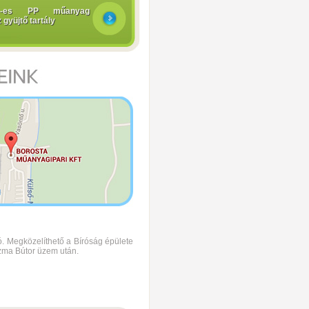
3-es PP műanyag
 gyüjtő tartály
. Megközelíthető a Bíróság épülete
ozma Bútor üzem után.