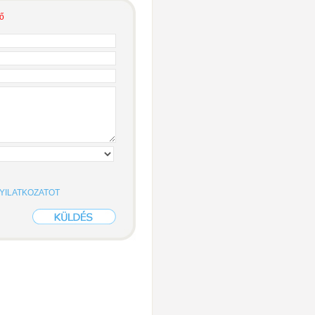
ző
YILATKOZATOT