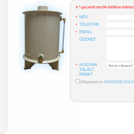
A *-gal jelölt mezők kitöltése kötele
NÉV:
TELEFON:
EMAIL:
ÜZENET:
HOGYAN
TALÁLT
RÁNK?
Elfogadom az
ADATKEZELÉSI N